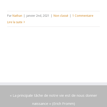
Par
Nathan
|
janvier 2nd, 2021
|
Non classé
|
1 Commentaire
Lire la suite
«
La principale tâche de notre vie est de nous donner
naissance »
(Erich Fromm)