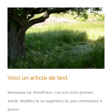
Supervision
QU’EST-CE QUE L’A.P.O. ?
Contact
QU’EST-CE QUE L’EMDR ?
COMMENT SE DÉROULE UNE SÉANCE ?
LE GROUPE
Voici un article de test.
Bienvenue sur WordPress. Ceci est votre premier
article. Modifiez-le ou supprimez-le, puis commencez à
Voici un article de test.
écrire !