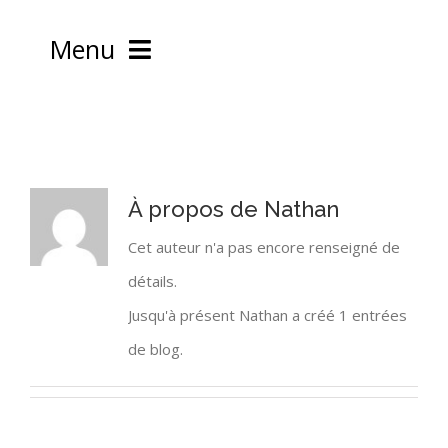
Passer
Menu
au
contenu
Accueil
Psychothérapie
À propos de
Nathan
Cet auteur n'a pas encore renseigné de
Le thérapeute
POURQUOI UNE PSYCHOTHÉRAPIE ?
détails.
Jusqu'à présent Nathan a créé 1 entrées
Vidéos – Articles
QU’EST CE QU’UNE PSYCHOTHÉRAPIE ?
MA FORMATION
de blog.
Formation
QU’EST-CE QUE L’ÉCOPSYCHOTHÉRAPIE ?
CHARTE DÉONTOLOGIQUE