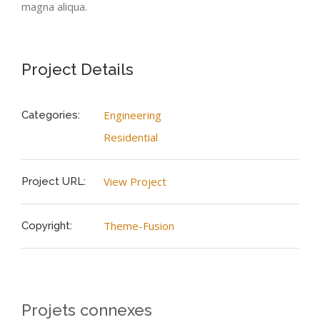
magna aliqua.
Supervision
QU’EST-CE QUE L’A.P.O. ?
Project Details
Contact
QU’EST-CE QUE L’EMDR ?
Engineering
Categories:
COMMENT SE DÉROULE UNE SÉANCE ?
Residential
View Project
Project URL:
LE GROUPE
Theme-Fusion
Copyright:
Projets connexes