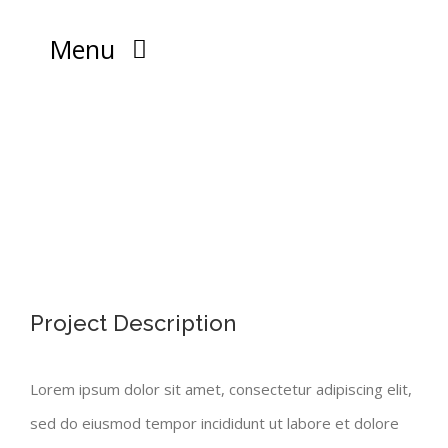
Passer
Menu
au
contenu
Accueil
Psychothérapie
View
Larger
Le thérapeute
POURQUOI UNE PSYCHOTHÉRAPIE ?
Image
Project Description
Vidéos – Articles
QU’EST CE QU’UNE PSYCHOTHÉRAPIE ?
MA FORMATION
Lorem ipsum dolor sit amet, consectetur adipiscing elit,
Formation
QU’EST-CE QUE L’ÉCOPSYCHOTHÉRAPIE ?
CHARTE DÉONTOLOGIQUE
sed do eiusmod tempor incididunt ut labore et dolore